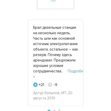
у станцию
Брал дизельные станции
Благодаря
се
на несколько недель.
компании с
полнительно
Часть шли как основной
долгострой
док.
источник электропитания
Возможнос
ный, в
объекта, остальное – как
адекватные
оянии.
резерв. Почему здесь
мощный ге
 на уровне.
арендовал. Предложили
позволила
ться
хорошие условия
нормальный
обнее »
сотрудничества..
Подробнее
исправить 
»
допущен.
+21
-9
+15
реля 2020
Артур Копылов, ИП, 20
Геннадий, 
августа 2019