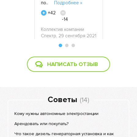
е »
по..
Подробнее »
част..
По
+42
+19
-14
 20 апреля
Дамир, Под
Коллектив компании
ноября 201
Спектр, 29 сентября 2021
НАПИСАТЬ ОТЗЫВ
Советы
(14)
Кому нужны автономные электростанции
Арендовать или покупать?
Что такое дизель генераторная установка и как