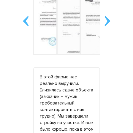
атор на 120
В этой фирме нас
Станцию бр
и вовремя,
реально выручили.
посмотрев 
. Топлива
Близилась сдача объекта
него небол
ть больше
(заказчик – мужик
Живем ряд
о. Но это
требовательный,
точнее, де
ставляю,
контактировать с ним
была еще п
дизель,
трудно). Мы завершали
власти. Се
ратор
стройку на участке. И все
несколько 
было хорошо, пока в этом
но больша