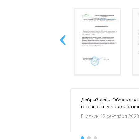
льше чем было нужно. Но
Добрый день. Обратился в
»
готовность менеджера ко
Е. Ильин, 12 сентября 2023
+26
-6