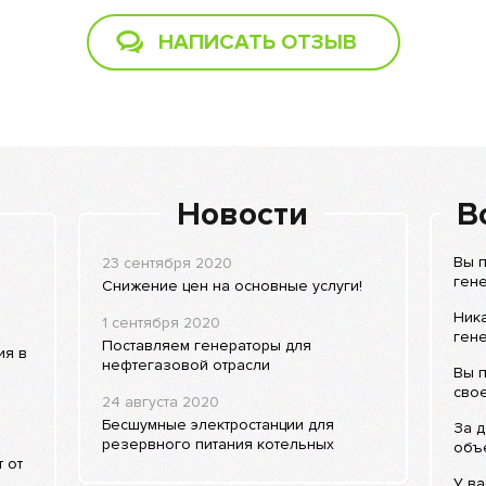
НАПИСАТЬ ОТЗЫВ
Новости
В
Вы п
23 сентября 2020
гене
Снижение цен на основные услуги!
Ника
1 сентября 2020
гене
Поставляем генераторы для
ия в
нефтегазовой отрасли
Вы п
сво
24 августа 2020
Бесшумные электростанции для
За д
резервного питания котельных
объе
 от
У ва