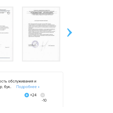
ость обслуживания и
Благодарим компанию
ор, бук..
Подробнее »
нашей торговой сети
Хасанова С.Л., 2 июн
+24
-10