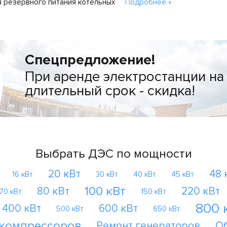
 резервного питания котельных
Подробнее »
Спецпредложение!
При аренде электростанции на
длительный срок - скидка!
Выбрать ДЭС по мощности
20 кВт
48 
16 кВт
30 кВт
40 кВт
45 кВт
100 кВт
80 кВт
220 кВт
70 кВт
150 кВт
800 
400 кВт
600 кВт
500 кВт
650 кВт
 компрессоров
Ремонт генераторов
О