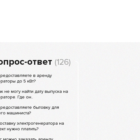
опрос-ответ
(126)
редоставляете в аренду
раторы до 5 кВт?
к не могу найти дату выпуска на
раторе. Где он..
редоставляете бытовку для
его машиниста?
оставку электрогенератора на
кт нужно платить?
с можно заказать аренду