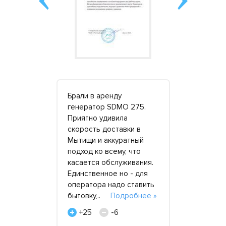
ь доволен
Брали в аренду
Брал дизел
ом с этой
генератор SDMO 275.
на несколь
 второй
Приятно удивила
Часть шли 
а моя
скорость доставки в
источник э
 компания
Мытищи и аккуратный
объекта, о
 заказ.
подход ко всему, что
резерв. По
дмосковье,
касается обслуживания.
арендовал
– строили
Единственное но - для
хорошие у
оператора надо ставить
сотруднич
ее »
бытовку,..
Подробнее »
»
+25
-6
+21