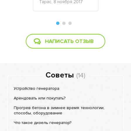
Тарас, 8 ноября 2017
Артур Копы
декабря 2013
августа 20
НАПИСАТЬ ОТЗЫВ
Советы
(14)
Устройство генератора
Арендовать или покупать?
Прогрев бетона в зимнее время: технологии,
способы, оборудование
Что такое дизель генератор?