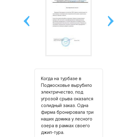
у станцию
Когда на турбазе в
Станцию бр
се
Подмосковье вырубило
посмотрев 
полнительно
электричество, под
него небол
док.
угрозой срыва оказался
Живем ряд
ный, в
солидный заказ. Одна
точнее, де
оянии.
фирма бронировала три
была еще п
 на уровне.
наших домика у лесного
власти. Се
ться
озера в рамках своего
несколько 
обнее »
джип-тура.
но больша