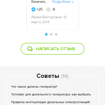
Конечно,..
Подробнее »
част..
По
+25
-8
+19
реля 2020
Ирина Викторовна, 10
Дамир, Под
марта 2014
ноября 201
НАПИСАТЬ ОТЗЫВ
Советы
(14)
Что такое дизель генератор?
Топливо для дизельного генератора: как выбрать
Правила эксплуатации дизельных электростанций